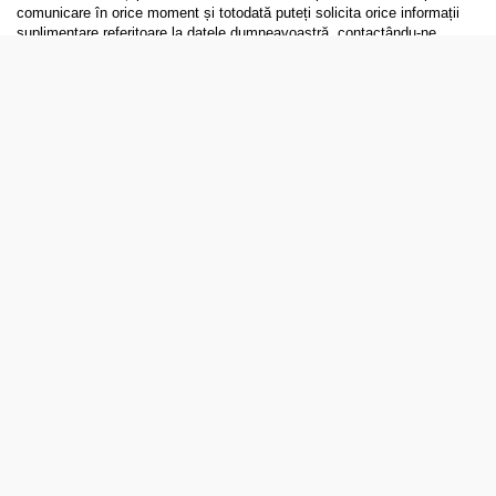
comunicare în orice moment și totodată puteți solicita orice informații
suplimentare referitoare la datele dumneavoastră, contactându-ne
la
gdpr@pproevents.com
.