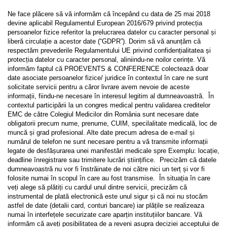
Ne face plăcere să vă informăm că începând cu data de 25 mai 2018
devine aplicabil Regulamentul European 2016/679 privind protecția
persoanelor fizice referitor la prelucrarea datelor cu caracter personal și
liberă circulație a acestor date (“GDPR”). Dorim să vă anunțăm că
respectăm prevederile Regulamentului UE privind confidențialitatea și
protecția datelor cu caracter personal, aliniindu-ne noilor cerințe. Vă
informăm faptul că PROEVENTS & CONFERENCE colectează doar
date asociate persoanelor fizice/ juridice în contextul în care ne sunt
solicitate servicii pentru a căror livrare avem nevoie de aceste
informații, fiindu-ne necesare în interesul legitim al dumneavoastră. În
contextul participării la un congres medical pentru validarea creditelor
EMC de către Colegiul Medicilor din România sunt necesare date
obligatorii precum nume, prenume, CUIM, specilalitate medicală, loc de
muncă și grad profesional. Alte date precum adresa de e-mail și
numărul de telefon ne sunt necesare pentru a vă transmite informații
legate de desfășurarea unei manifestări medicale spre Exemplu: locație,
deadline înregistrare sau trimitere lucrări științifice. Precizăm că datele
dumneavoastră nu vor fi înstrăinate de noi către nici un terț și vor fi
folosite numai în scopul în care au fost transmise. În situația în care
veți alege să plătiți cu cardul unul dintre servicii, precizăm că
instrumental de plată electronică este unul sigur și că noi nu stocăm
astfel de date (detalii card, conturi bancare) iar plățile se realizeaza
numai în interfețele securizate care aparțin instituțiilor bancare. Vă
informăm că aveți posibilitatea de a reveni asupra deciziei acceptului de