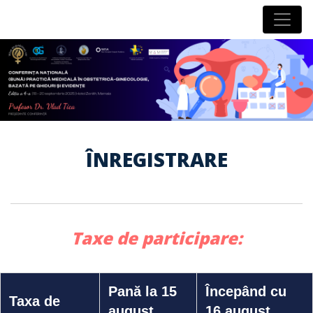
ÎNREGISTRARE
Taxe de participare:
Pană la 15
Începând cu
Taxa de
august
16 august