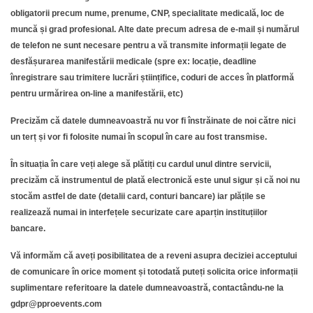
obligatorii precum nume, prenume, CNP, specialitate medicală, loc de
muncă și grad profesional. Alte date precum adresa de e-mail și numărul
de telefon ne sunt necesare pentru a vă transmite informații legate de
desfășurarea manifestării medicale (spre ex: locație, deadline
înregistrare sau trimitere lucrări științifice, coduri de acces în platformă
pentru urmărirea on-line a manifestării, etc)
Precizăm că datele dumneavoastră nu vor fi înstrăinate de noi către nici
un terț și vor fi folosite numai în scopul în care au fost transmise.
În situația în care veți alege să plătiți cu cardul unul dintre servicii,
precizăm că instrumentul de plată electronică este unul sigur și că noi nu
stocăm astfel de date (detalii card, conturi bancare) iar plățile se
realizează numai in interfețele securizate care aparțin instituțiilor
bancare.
Vă informăm că aveți posibilitatea de a reveni asupra deciziei acceptului
de comunicare în orice moment și totodată puteți solicita orice informații
suplimentare referitoare la datele dumneavoastră, contactându-ne la
gdpr@pproevents.com