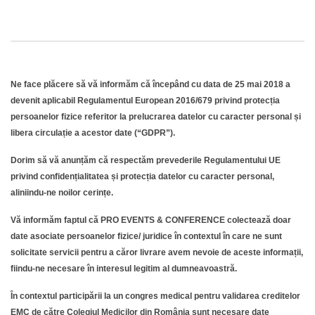
Ne face plăcere să vă informăm că începând cu data de 25 mai 2018 a
devenit aplicabil Regulamentul European 2016/679 privind protecția
persoanelor fizice referitor la prelucrarea datelor cu caracter personal și
libera circulație a acestor date (“GDPR”).
Dorim să vă anunțăm că respectăm prevederile Regulamentului UE
privind confidențialitatea și protecția datelor cu caracter personal,
aliniindu-ne noilor cerințe.
Vă informăm faptul că PRO EVENTS & CONFERENCE colectează doar
date asociate persoanelor fizice/ juridice în contextul în care ne sunt
solicitate servicii pentru a căror livrare avem nevoie de aceste informații,
fiindu-ne necesare în interesul legitim al dumneavoastră.
În contextul participării la un congres medical pentru validarea creditelor
EMC de către Colegiul Medicilor din România sunt necesare date